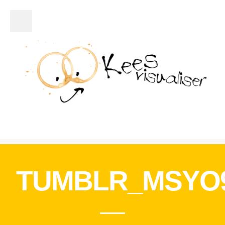
Close Sidebar
Werk
Over Kees
Contact
TUMBLR_MSYO9
RECENTE REACTIES