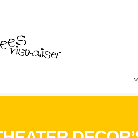
W
THEATER DECOR’