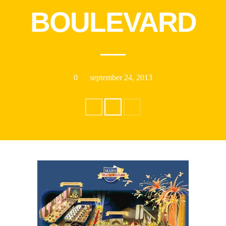
BOULEVARD
ARCHIEVEN
0
september 24, 2013
CATEGORIEËN
Geen categorieën
META