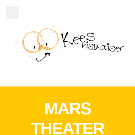
Close Sidebar
Werk
Over Kees
Contact
MARS
THEATER
RECENTE REACTIES